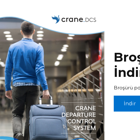
Bro
İndi
Broşürü pd
İndir