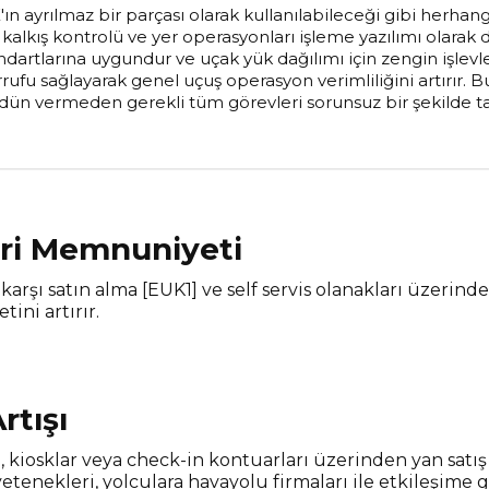
n ayrılmaz bir parçası olarak kullanılabileceği gibi herhangi
kalkış kontrolü ve yer operasyonları işleme yazılımı olarak d
artlarına uygundur ve uçak yük dağılımı için zengin işlevl
rrufu sağlayarak genel uçuş operasyon verimliliğini artırır. Bu
ün vermeden gerekli tüm görevleri sorunsuz bir şekilde t
ri Memnuniyeti
karşı satın alma [EUK1] ve self servis olanakları üzerind
ni artırır.
rtışı
 kiosklar veya check-in kontuarları üzerinden yan satış
etenekleri, yolculara havayolu firmaları ile etkileşime