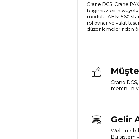
Crane DCS, Crane PAX'ı
bağımsız bir havayolu 
modülü, AHM 560 stand
rol oynar ve yakıt tasa
düzenlemelerinden öd
Müşte
Crane DCS, 
memnuniyeti
Gelir A
Web, mobil,
Bu sistem y