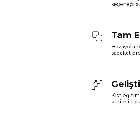
seçeneği s
Tam E
Havayolu re
sadakat pro
Gelişt
Kısa eğitim
verimliliği a