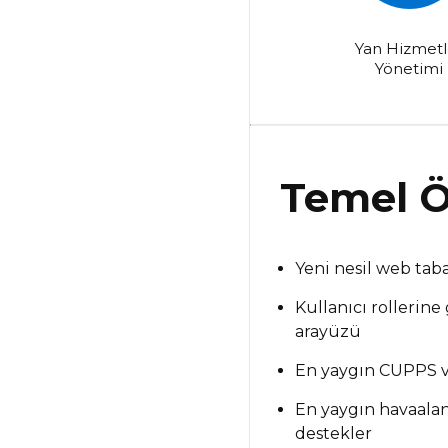
Yan Hizmetl
Yönetimi
Temel Öz
Yeni nesil web taba
Kullanıcı rollerine
arayüzü
En yaygın CUPPS ve
En yaygın havaalan
destekler